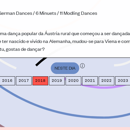
German Dances / 6 Minuets / 11 Modling Dances
uma dança popular da Áustria rural que começou a ser dançada
de ter nascido e vivido na Alemanha, mudou-se para Viena e co
tu, gostas de dançar?
NESTE DIA
2016
2017
2018
2019
2020
2021
2022
2023