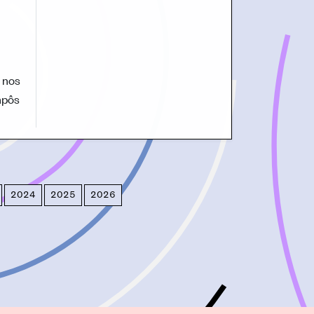
 nos
mpôs
2024
2025
2026