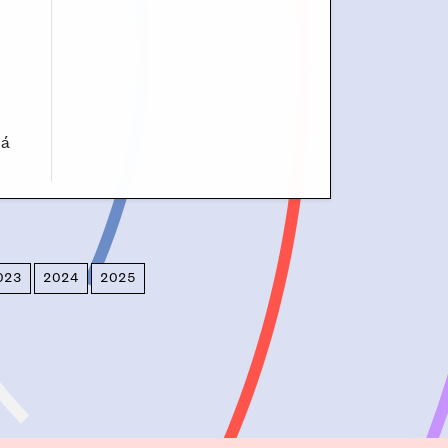
já
023
2024
2025