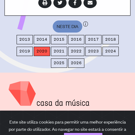
NESTE DIA
2013
2014
2015
2016
2017
2018
2019
2020
2021
2022
2023
2024
2025
2026
AV. DA BOAVISTA 604-610,
Este site utiliza cookies para permitir uma melhor experiência
4149-071 PORTO
22 012 0220
por parte do utilizador. Ao navegar no site estará a consentir a
CASADAMUSICA.COM