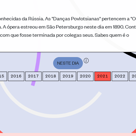
nhecidas da Rússia. As "Danças Povlotsianas" pertencem a "O
in. A ópera estreou em São Petersburgo neste dia em 1890. Con
ez com que fosse terminada por colegas seus. Sabes quem é o
NESTE DIA
15
2016
2017
2018
2019
2020
2021
2022
2