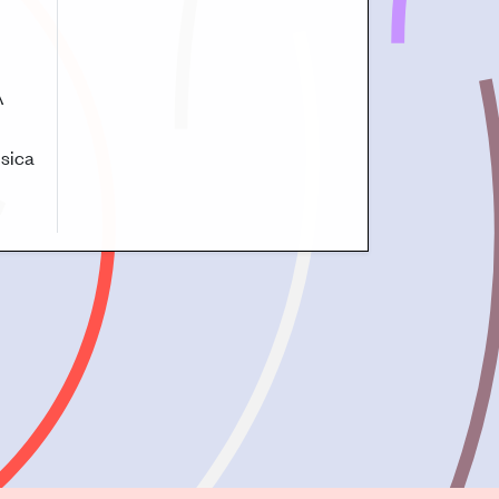
A
úsica