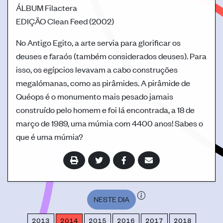
ÁLBUM
Filactera
EDIÇÃO
Clean Feed (2002)
No Antigo Egito, a arte servia para glorificar os
deuses e faraós (também considerados deuses). Para
isso, os egípcios levavam a cabo construções
megalómanas, como as pirâmides. A pirâmide de
Quéops é o monumento mais pesado jamais
construído pelo homem e foi lá encontrada, a 18 de
março de 1989, uma múmia com 4400 anos! Sabes o
que é uma múmia?
NESTE DIA
2013
2014
2015
2016
2017
2018