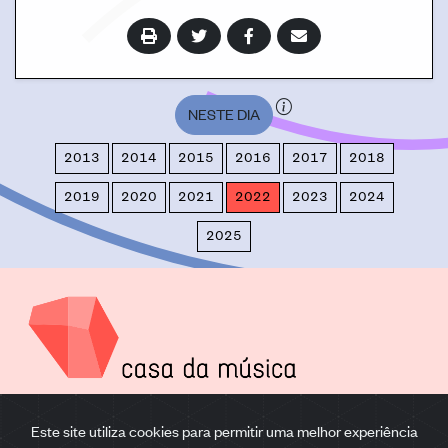
NESTE DIA
2013
2014
2015
2016
2017
2018
2019
2020
2021
2022
2023
2024
2025
AV. DA BOAVISTA 604-610,
Este site utiliza cookies para permitir uma melhor experiência
4149-071 PORTO