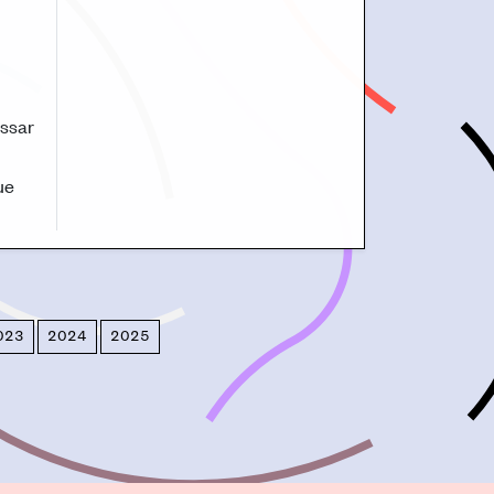
essar
ue
023
2024
2025