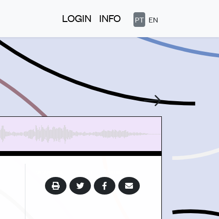
LOGIN
INFO
PT
EN
orquestra
viagem
Alemanha