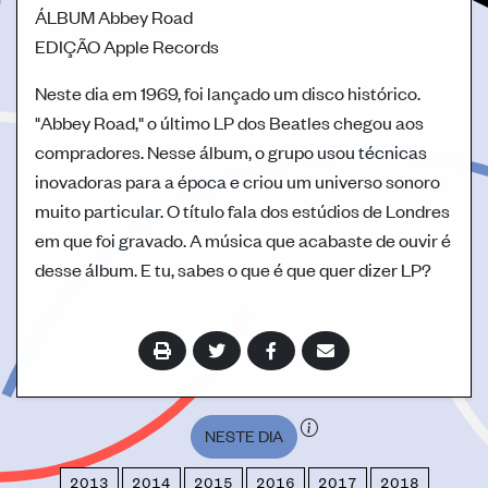
ÁLBUM
Abbey Road
EDIÇÃO
Apple Records
Neste dia em 1969, foi lançado um disco histórico.
"Abbey Road," o último LP dos Beatles chegou aos
compradores. Nesse álbum, o grupo usou técnicas
inovadoras para a época e criou um universo sonoro
muito particular. O título fala dos estúdios de Londres
em que foi gravado. A música que acabaste de ouvir é
desse álbum. E tu, sabes o que é que quer dizer LP?
musica popular
pop-rock
Beatles
álbum
NESTE DIA
2013
2014
2015
2016
2017
2018